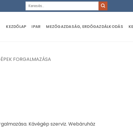
Keresés
a
következőre:
KEZDŐLAP
IPAR
MEZŐGAZDASÁG, ERDŐGAZDÁLKODÁS
K
ÉPEK FORGALMAZÁSA
orgalmazása. Kávégép szerviz. Webáruház