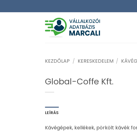
Skip
to
content
KEZDŐLAP
/
KERESKEDELEM
/
KÁVÉG
Global-Coffe Kft.
LEÍRÁS
Kávégépek, kellékek, pörkölt kávék f