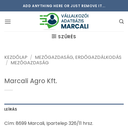
Skip
ADD ANYTHING HERE OR JUST REMOVE IT...
to
content
SZŰRÉS
KEZDŐLAP
/
MEZŐGAZDASÁG, ERDŐGAZDÁLKODÁS
/
MEZŐGAZDASÁG
Marcali Agro Kft.
LEÍRÁS
Cím: 8699 Marcali, Ipartelep 326/11 hrsz.