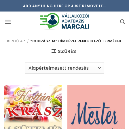
Skip
ADD ANYTHING HERE OR JUST REMOVE IT...
to
content
KEZDŐLAP
/
“CUKRÁSZDA” CÍMKÉVEL RENDELKEZŐ TERMÉKEK
SZŰRÉS