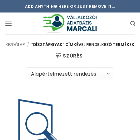
Skip
ADD ANYTHING HERE OR JUST REMOVE IT...
to
content
KEZDŐLAP
/
“DÍSZTÁRGYAK” CÍMKÉVEL RENDELKEZŐ TERMÉKEK
SZŰRÉS