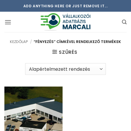
Skip
ADD ANYTHING HERE OR JUST REMOVE IT...
to
content
KEZDŐLAP
/
“FÉNYEZÉS” CÍMKÉVEL RENDELKEZŐ TERMÉKEK
SZŰRÉS