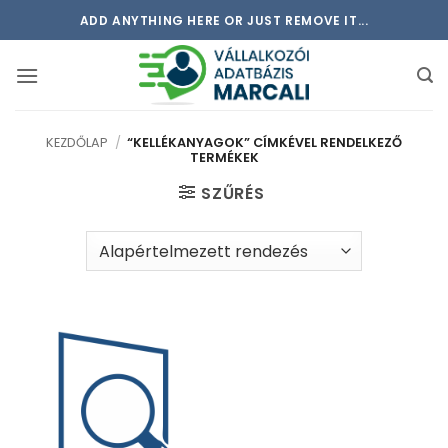
Skip
ADD ANYTHING HERE OR JUST REMOVE IT...
to
content
KEZDŐLAP
/
“KELLÉKANYAGOK” CÍMKÉVEL RENDELKEZŐ
TERMÉKEK
SZŰRÉS