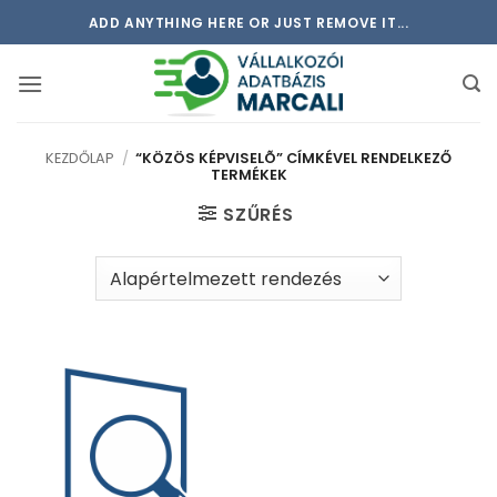
Skip
ADD ANYTHING HERE OR JUST REMOVE IT...
to
content
KEZDŐLAP
/
“KÖZÖS KÉPVISELÕ” CÍMKÉVEL RENDELKEZŐ
TERMÉKEK
SZŰRÉS