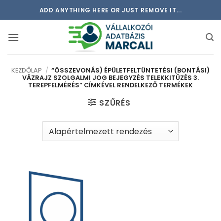
Skip
ADD ANYTHING HERE OR JUST REMOVE IT...
to
content
KEZDŐLAP
/
“ÖSSZEVONÁS) ÉPÜLETFELTÜNTETÉSI (BONTÁSI)
VÁZRAJZ SZOLGALMI JOG BEJEGYZÉS TELEKKITÛZÉS 3.
TEREPFELMÉRÉS” CÍMKÉVEL RENDELKEZŐ TERMÉKEK
SZŰRÉS