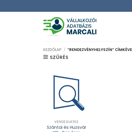
Skip
to
content
KEZDŐLAP
/
“RENDEZVÉNYHELYSZÍN” CÍMKÉVE
SZŰRÉS
VENDÉGLÁTÁS
Szántai és Huzsvár