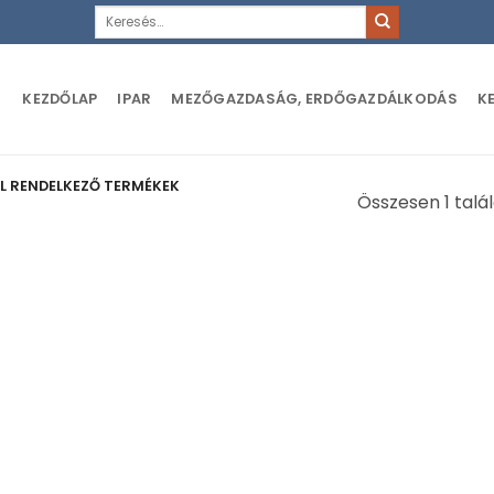
Keresés
a
következőre:
KEZDŐLAP
IPAR
MEZŐGAZDASÁG, ERDŐGAZDÁLKODÁS
K
L RENDELKEZŐ TERMÉKEK
Összesen 1 talá