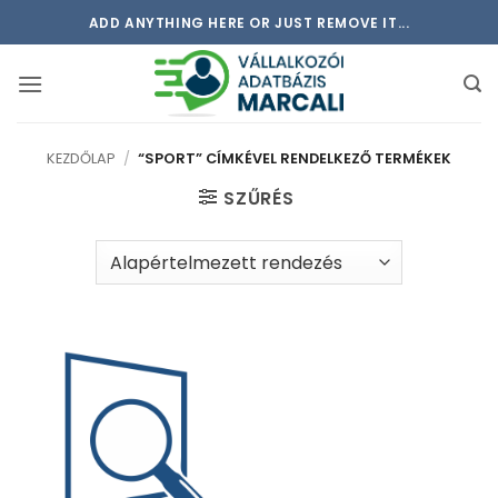
Skip
ADD ANYTHING HERE OR JUST REMOVE IT...
to
content
KEZDŐLAP
/
“SPORT” CÍMKÉVEL RENDELKEZŐ TERMÉKEK
SZŰRÉS