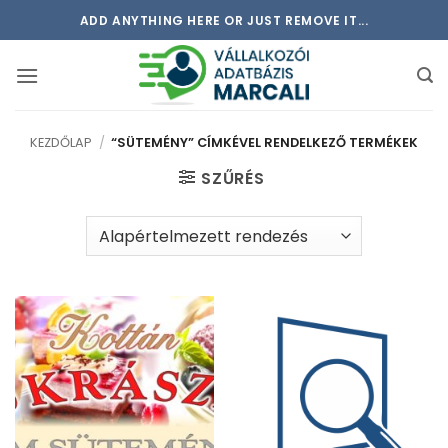
Skip
ADD ANYTHING HERE OR JUST REMOVE IT...
to
content
KEZDŐLAP
/
“SÜTEMÉNY” CÍMKÉVEL RENDELKEZŐ TERMÉKEK
SZŰRÉS