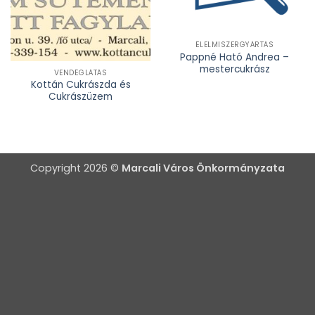
ÉLELMISZERGYÁRTÁS
Pappné Ható Andrea –
mestercukrász
VENDÉGLÁTÁS
Kottán Cukrászda és
Cukrászüzem
Copyright 2026 ©
Marcali Város Önkormányzata