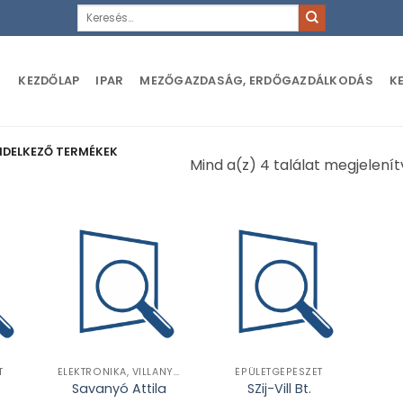
Keresés
a
következőre:
KEZDŐLAP
IPAR
MEZŐGAZDASÁG, ERDŐGAZDÁLKODÁS
K
ENDELKEZŐ TERMÉKEK
Mind a(z) 4 találat megjelenít
T
ELEKTRONIKA, VILLANYSZERELÉS
ÉPÜLETGÉPÉSZET
Savanyó Attila
SZij-Vill Bt.