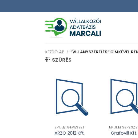
Skip
to
content
KEZDŐLAP
/
“VILLANYSZERELÉS” CÍMKÉVEL R
SZŰRÉS
ÉPÜLETGÉPÉSZET
ÉPÜLETGÉPÉSZE
ARZO 2012 Kft.
Grafovill Kft.