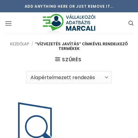
Skip
ADD ANYTHING HERE OR JUST REMOVE IT...
to
content
KEZDŐLAP
/
“VÍZVEZETÉS JAVÍTÁS” CÍMKÉVEL RENDELKEZŐ
TERMÉKEK
SZŰRÉS