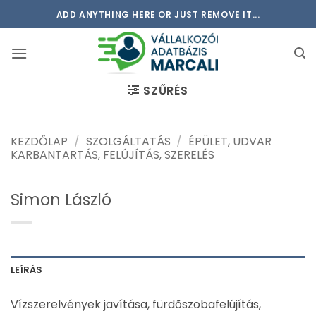
Skip
ADD ANYTHING HERE OR JUST REMOVE IT...
to
content
SZŰRÉS
KEZDŐLAP
/
SZOLGÁLTATÁS
/
ÉPÜLET, UDVAR
KARBANTARTÁS, FELÚJÍTÁS, SZERELÉS
Simon László
LEÍRÁS
Vízszerelvények javítása, fürdõszobafelújítás,