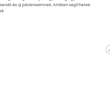
 leendõ és új pácienseimnek. Amiben segíthetek:
tek