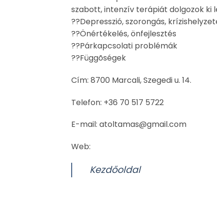
szabott, intenzív terápiát dolgozok ki
??Depresszió, szorongás, krízishelyze
??Önértékelés, önfejlesztés
??Párkapcsolati problémák
??Függõségek
Cím: 8700 Marcali, Szegedi u. 14.
Telefon: +36 70 517 5722
E-mail: atoltamas@gmail.com
Web:
Kezdőoldal