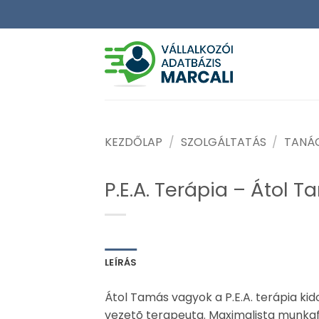
Skip
to
content
KEZDŐLAP
/
SZOLGÁLTATÁS
/
TANÁ
P.E.A. Terápia – Átol 
LEÍRÁS
Átol Tamás vagyok a P.E.A. terápia ki
vezetõ terapeuta. Maximalista munka