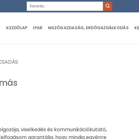
Keresés
a
következőre:
KEZDŐLAP
IPAR
MEZŐGAZDASÁG, ERDŐGAZDÁLKODÁS
K
CSADÁS
Tamás
dolgozója, viselkedés és kommunikációkutató,
felfogásom garantálja, hogy mindig egyénre