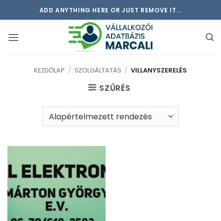
Skip
ADD ANYTHING HERE OR JUST REMOVE IT...
to
content
KEZDŐLAP
/
SZOLGÁLTATÁS
/
VILLANYSZERELÉS
SZŰRÉS