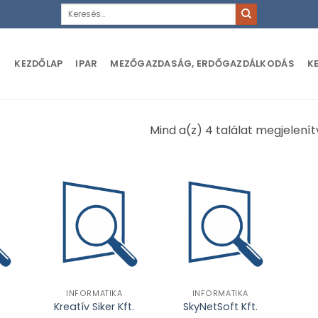
Keresés
a
következőre:
KEZDŐLAP
IPAR
MEZŐGAZDASÁG, ERDŐGAZDÁLKODÁS
K
Mind a(z) 4 találat megjelenít
INFORMATIKA
INFORMATIKA
Kreatív Siker Kft.
SkyNetSoft Kft.