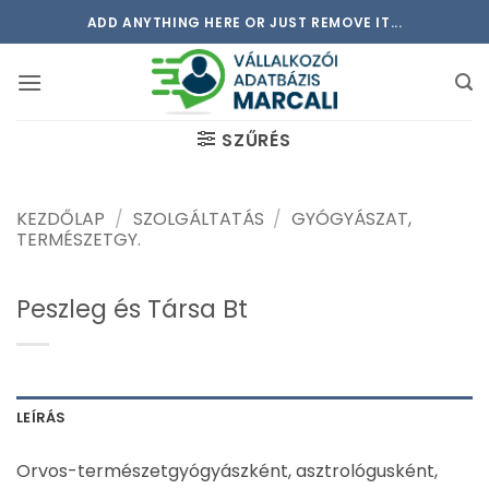
Skip
ADD ANYTHING HERE OR JUST REMOVE IT...
to
content
SZŰRÉS
KEZDŐLAP
/
SZOLGÁLTATÁS
/
GYÓGYÁSZAT,
TERMÉSZETGY.
Peszleg és Társa Bt
LEÍRÁS
Orvos-természetgyógyászként, asztrológusként,